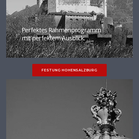
In Eigenregie oder
als Ergänzung zum Stadttour.
Perfektes Rahmenprogramm
mit perfektem Ausblick.
FESTUNG HOHENSALZBURG
Von den Ursprüngen der Stadt
bis zur Gegenwart.